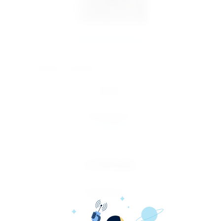
Кухни лофт Arena
Добавить к сравнению
Артикул:
Кухонный фасад Лофт Arena (Аризона 154)
Производитель
ETERNO
42 000
руб.
Подробнее
Loft